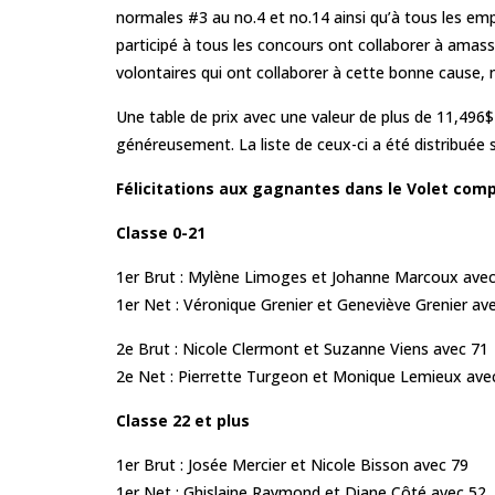
normales #3 au no.4 et no.14 ainsi qu’à tous les em
participé à tous les concours ont collaborer à ama
volontaires qui ont collaborer à cette bonne cause, no
Une table de prix avec une valeur de plus de 11,496
généreusement. La liste de ceux-ci a été distribuée s
Félicitations aux gagnantes dans le Volet compé
Classe 0-21
1er Brut : Mylène Limoges et Johanne Marcoux avec
1er Net : Véronique Grenier et Geneviève Grenier av
2e Brut : Nicole Clermont et Suzanne Viens avec 71
2e Net : Pierrette Turgeon et Monique Lemieux ave
Classe 22 et plus
1er Brut : Josée Mercier et Nicole Bisson avec 79
1er Net : Ghislaine Raymond et Diane Côté avec 52