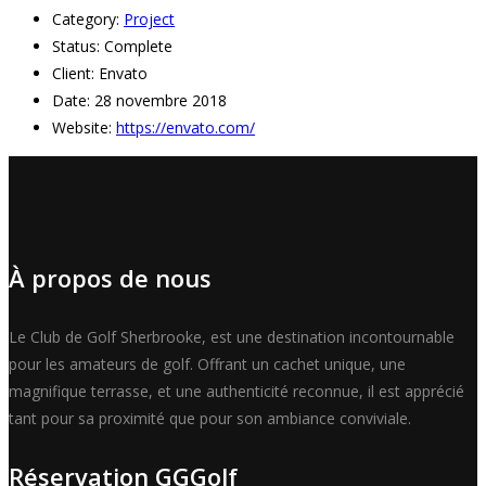
Category:
Project
Status:
Complete
Client:
Envato
Date:
28 novembre 2018
Website:
https://envato.com/
À propos de nous
Le Club de Golf Sherbrooke, est une destination incontournable
pour les amateurs de golf. Offrant un cachet unique, une
magnifique terrasse, et une authenticité reconnue, il est apprécié
tant pour sa proximité que pour son ambiance conviviale.
Réservation GGGolf