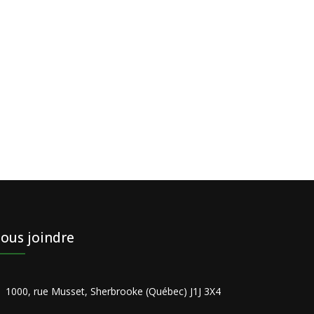
ous joindre
1000, rue Musset, Sherbrooke (Québec) J1J 3X4