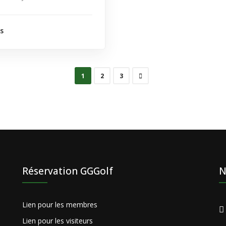
ls
1
2
3
Réservation GGGolf
N
Lien pour les membres
Lien pour les visiteurs